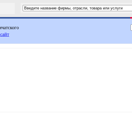
мчатского
 сайт